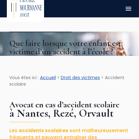
Panneau de gestion des cookies
menu
Que faire lorsque votre enfant est
victime d’un accident à l’école ?
Vous êtes ici :
Accueil
>
Droit des victimes
> Accident
scolaire
Avocat en cas d’accident scolaire
à Nantes, Rezé, Orvault
Les
accidents scolaires
sont malheureusement
fréquents et peuvent entraîner des