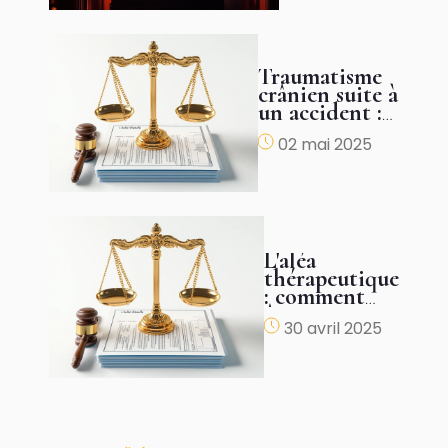
Traumatisme
crânien suite à
un accident :
comment
02 mai 2025
obtenir une
juste
indemnisation
?
L'aléa
thérapeutique
: comment
être
30 avril 2025
justement
indemnisé ?