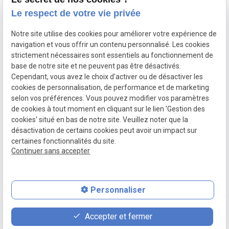
4 place Aristide Briand
Le respect de votre vie privée
44000 Nantes
Plan du site
Notre site utilise des cookies pour améliorer votre expérience de
navigation et vous offrir un contenu personnalisé. Les cookies
strictement nécessaires sont essentiels au fonctionnement de
Mentions légales
base de notre site et ne peuvent pas être désactivés.
Cependant, vous avez le choix d'activer ou de désactiver les
Politique de
cookies de personnalisation, de performance et de marketing
selon vos préférences. Vous pouvez modifier vos paramètres
confidentialité
de cookies à tout moment en cliquant sur le lien 'Gestion des
cookies' situé en bas de notre site. Veuillez noter que la
Gestion des
désactivation de certains cookies peut avoir un impact sur
certaines fonctionnalités du site.
cookies
Continuer sans accepter
A propos
Personnaliser
Maître MOURMANNE, avocate à Nantes :
place
contact_page
phone
compétence, engagement et proximité à
Accepter et fermer
Plan d'accès
Contact
02 78 77 15 16
votre service