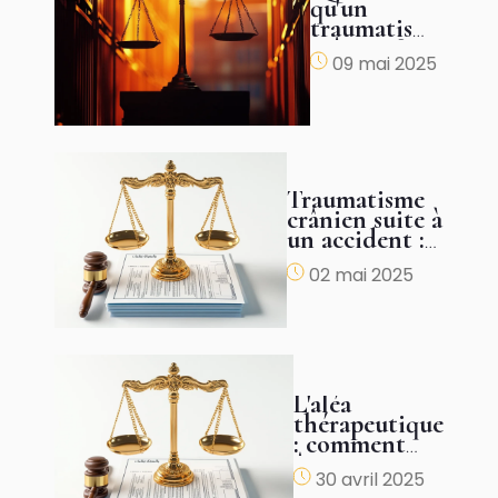
qu'un
traumatisme
crânien ?
09 mai 2025
Traumatisme
crânien suite à
un accident :
comment
02 mai 2025
obtenir une
juste
indemnisation
?
L'aléa
thérapeutique
: comment
être
30 avril 2025
justement