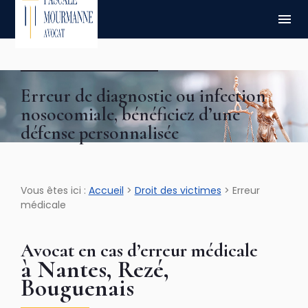
Panneau de gestion des cookies
menu
Erreur de diagnostic ou infection
nosocomiale, bénéficiez d’une
défense personnalisée
Vous êtes ici :
Accueil
>
Droit des victimes
> Erreur
médicale
Avocat en cas d’erreur médicale
à Nantes, Rezé,
Bouguenais