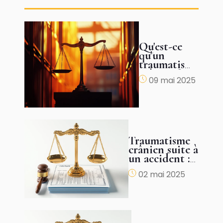
Qu'est-ce
qu'un
traumatisme
crânien ?
09 mai 2025
Traumatisme
crânien suite à
un accident :
comment
02 mai 2025
obtenir une
juste
indemnisation
?