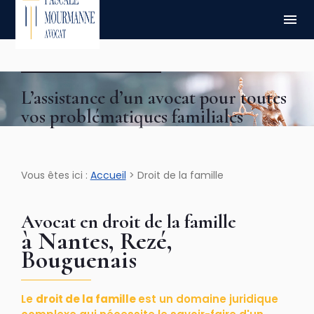
Panneau de gestion des cookies
menu
L’assistance d’un avocat pour toutes
vos problématiques familiales
Vous êtes ici :
Accueil
> Droit de la famille
Avocat en droit de la famille
à Nantes, Rezé,
Bouguenais
Le
droit de la famille
est un domaine juridique