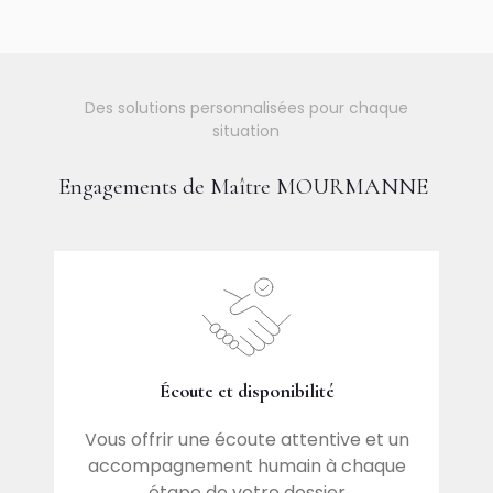
Des solutions personnalisées pour chaque
situation
Engagements de Maître MOURMANNE
Écoute et disponibilité
 en
M
Vous offrir une écoute attentive et un
accompagnement humain à chaque
étape de votre dossier