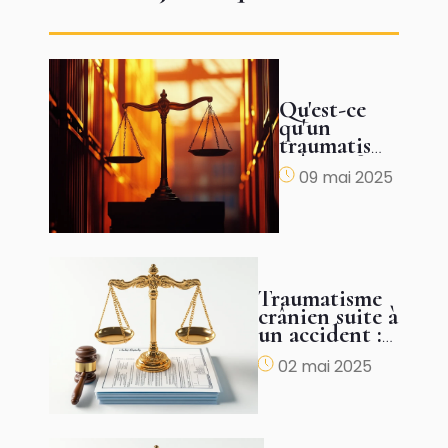
Qu'est-ce
qu'un
traumatisme
crânien ?
09 mai 2025
Traumatisme
crânien suite à
un accident :
comment
02 mai 2025
obtenir une
juste
indemnisation
?