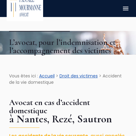
Panneau de gestion des cookies
menu
L’avocat, pour l’indemnisation et
l’accompagnement des victimes
Vous êtes ici :
Accueil
>
Droit des victimes
> Accident
de la vie domestique
Avocat en cas d’accident
domestique
à Nantes, Rezé, Sautron
Les
accidents de la vie courante
, aussi appelés